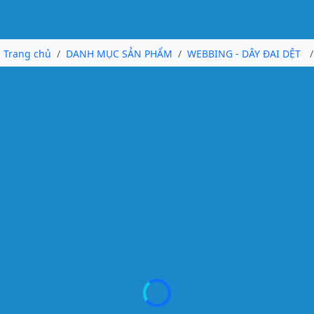
Trang chủ
DANH MỤC SẢN PHẨM
WEBBING - DÂY ĐAI DỆT